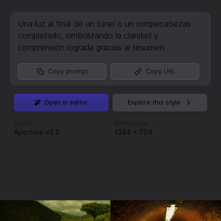
Una luz al final de un túnel o un rompecabezas
completado
,
simbolizando la claridad y
comprensión lograda gracias al resumen.
Copy prompt
Copy URL
Open in editor
Explore this style
Model
Dimensions
Aperture v3.5
1344
×
704